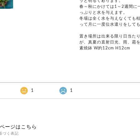
ッと明るく彩ります。
春～秋にかけては1～2週間に
っぷりと水を与えます。
冬場は全く水を与えなくても
って月に一度位水遣りをして
置き場所は出来る限り日当た
が、真夏の直射日光、雨、霜
素焼鉢 W約12cm H12cm
1
1
ページはこちら
基づく表記