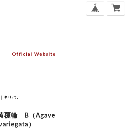
Official Website
nt｜キリバナ
覆輪 B（Agave
 variegata）