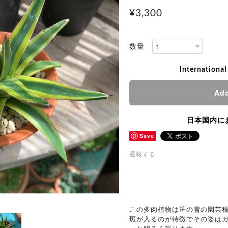
¥3,300
数量
International
Add
日本国内に
Save
通報する
この多肉植物は笹の雪の園芸
斑が入るのが特徴でその姿は